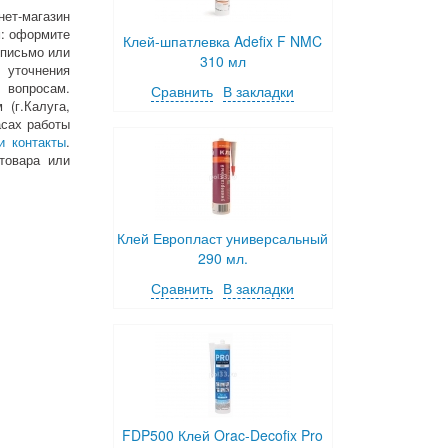
нет-магазин
м: оформите
Клей-шпатлевка Adefix F NMC
 письмо или
310 мл
 уточнения
 вопросам.
Сравнить
В закладки
(г.Калуга,
асах работы
и контакты
.
товара или
Клей Европласт универсальный
290 мл.
Сравнить
В закладки
FDP500 Клей Orac-Decofix Pro