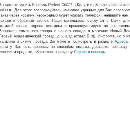
Вы можете купить Консоль Perfect C8027 в Калуге и области через интер
pol33.ru. Для этого воспользуйтесь наиболее удобным для Вас способо
заказ через корзину (необходимо будет указать телефон), напишите нам
закажите обратный звонок. Наши менеджеры свяжутся с Вами для
деталей заказа, адреса доставки и проконсультируют по возникшим
Возможен самовывоз товара с нашего склада в магазине Новый Дом 
Первый Академический проезд, д.5, к.1д (отдел Б 3)). Информацию о ч
магазина и схеме проезда Вы можете посмотреть в разделе
Адреса 
Если у Вас есть вопросы по способам оплаты, доставке, возврату 
условиям продажи, обратитесь к разделу
Сервис и помощь
.