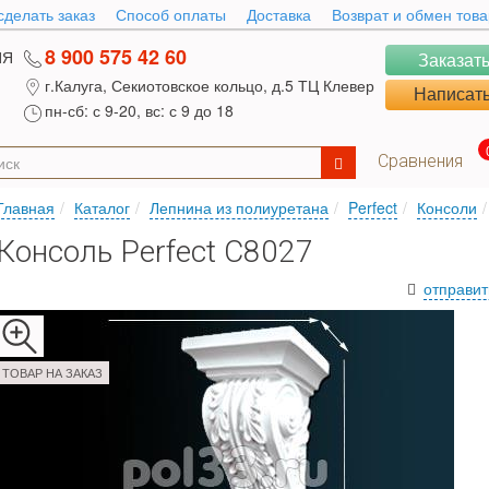
сделать заказ
Способ оплаты
Доставка
Возврат и обмен тов
8 900 575 42 60
ИЯ
Заказать
г.Калуга, Секиотовское кольцо, д.5 ТЦ Клевер
Написать
пн-сб: с 9-20, вс: с 9 до 18
Сравнения
Главная
Каталог
Лепнина из полиуретана
Perfect
Консоли
Консоль Perfect C8027
отправит
ТОВАР НА ЗАКАЗ