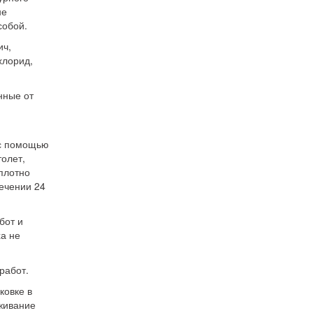
не
собой.
ич,
хлорид,
нные от
 с помощью
толет,
плотно
течении 24
бот и
ха не
работ.
ковке в
аживание