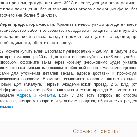
клея при температуре не ниже -30°С с последующим разморажива
теплом помещении без интенсивного нагрева с помощью фена, ба
прочего (не более 5 циклов).
Меры предосторожности:
Хранить в недоступном для детей мест
производстве работ пользоваться средствами защиты глаз и рук. В 
попадания клея в глаза, следует промыть их тщательно водой и, пр
необходимости, обратиться к врачу.
Вы можете купить Клей Европласт универсальный 290 мл. в Калуге и об
интернет-магазин pol33.ru. Для этого воспользуйтесь наиболее удоб
способом: оформите заказ через корзину (необходимо будет указать
напишите нам письмо или закажите обратный звонок. Наши менеджеры
Вами для уточнения деталей заказа, адреса доставки и проконсул
возникшим вопросам. Возможен самовывоз товара с нашего склада 
Новый Дом (г.Калуга, Первый Академический проезд, д.5, к.1д (от
Информацию о часах работы магазина и схеме проезда Вы можете по
разделе
Адреса и контакты
. Если у Вас есть вопросы по способ
доставке, возврату товара или условиям продажи, обратитесь к разде
помощь
.
Сервис и помощь