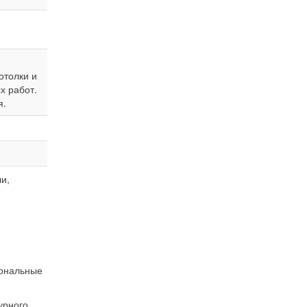
отолки и
х работ.
я.
и,
ональные
урного