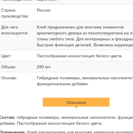
Страна
Россия
производства:
Для чего
Клей предназначен для монтажа элементов
используется:
архитектурного декора из пенополиуретана на п
стены любого типа. Для интерьерных и фасадны
Быстрая фиксация деталей. Возможна коррекци
Цвет:
Пастообразная консистенция белого цвета.
Объем:
290 мл
Основа:
Гибридные полимеры, минеральные наполнител
функциональные добавки.
Описание
Состав:
гибридные полимеры, минеральные наполнители, функци
добавки. Пастообразная консистенция белого цвета.
Применение:
Клей предназначен для монтажа элементов архитект