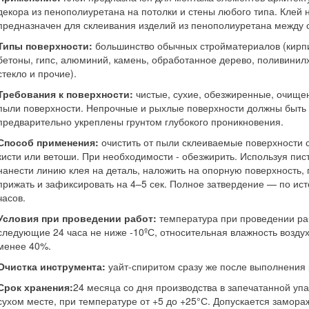
декора из пенополиуретана на потолки и стены любого типа. Клей 
предназначен для склеивания изделий из пенополиуретана между 
Типы поверхности:
большинство обычных стройматериалов (кирп
бетоны, гипс, алюминий, камень, обработанное дерево, поливинил
стекло и прочие).
Требования к поверхности:
чистые, сухие, обезжиренные, очище
пыли поверхности. Непрочные и рыхлые поверхности должны быть
предварительно укреплены грунтом глубокого проникновения.
Способ применения:
очистить от пыли склеиваемые поверхности
кисти или ветоши. При необходимости - обезжирить. Используя пис
нанести линию клея на деталь, наложить на опорную поверхность, 
прижать и зафиксировать на 4–5 сек. Полное затвердение — по ис
часов.
Условия при проведении работ:
температура при проведении ра
следующие 24 часа не ниже -10ºС, относительная влажность возду
менее 40%.
Очистка инструмента:
уайт-спиритом сразу же после выполнения 
Срок хранения:
24 месяца со дня производства в запечатанной упа
сухом месте, при температуре от +5 до +25°С. Допускается замор