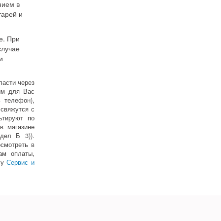
нием в
тарей и
е. При
случае
и
ласти через
ным для Вас
 телефон),
 свяжутся с
ьтируют по
в магазине
дел Б 3)).
смотреть в
ам оплаты,
лу
Сервис и