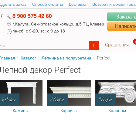
сделать заказ
Способ оплаты
Доставка
Возврат и обмен тов
8 900 575 42 60
ИЯ
Заказать
г.Калуга, Секиотовское кольцо, д.5 ТЦ Клевер
Написать
пн-сб: с 9-20, вс: с 9 до 18
Сравнения
Главная
Каталог
Лепнина из полиуретана
Perfect
Лепной декор Perfect
Камины
Карнизы
Колонны