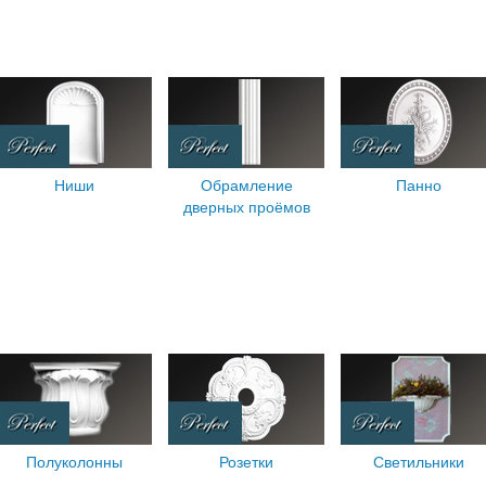
Ниши
Обрамление
Панно
дверных проёмов
Полуколонны
Розетки
Светильники