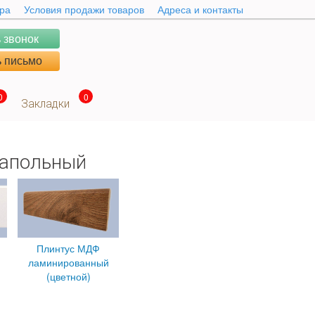
ара
Условия продажи товаров
Адреса и контакты
 звонок
 письмо
0
0
Закладки
напольный
Плинтус МДФ
ламинированный
(цветной)