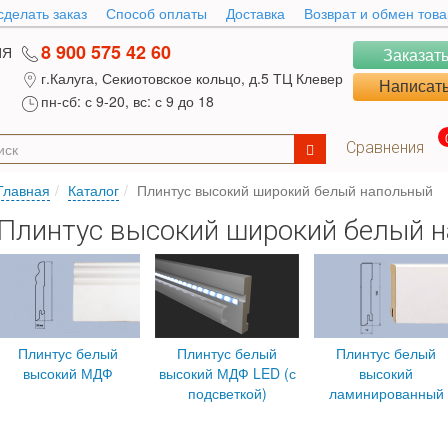
сделать заказ
Способ оплаты
Доставка
Возврат и обмен тов
8 900 575 42 60
ИЯ
Заказать
г.Калуга, Секиотовское кольцо, д.5 ТЦ Клевер
Написать
пн-сб: с 9-20, вс: с 9 до 18
Сравнения
Главная
Каталог
Плинтус высокий широкий белый напольный
Плинтус высокий широкий белый 
Плинтус белый
Плинтус белый
Плинтус белый
высокий МДФ
высокий МДФ LED (с
высокий
подсветкой)
ламинированный