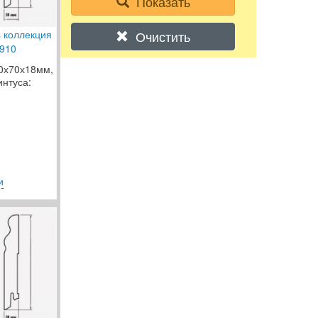
Показать
Очистить
s коллекция
910
00х70х18мм,
интуса:
и