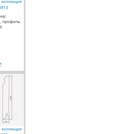
s коллекция
5913
мер:
, профиль
й
и
s коллекция