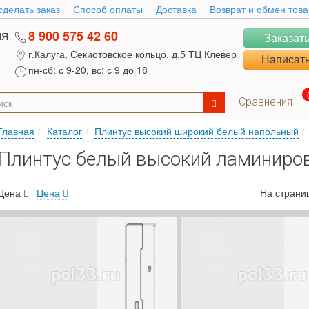
сделать заказ
Способ оплаты
Доставка
Возврат и обмен тов
8 900 575 42 60
ИЯ
Заказать
г.Калуга, Секиотовское кольцо, д.5 ТЦ Клевер
Написать
пн-сб: с 9-20, вс: с 9 до 18
Сравнения
Главная
Каталог
Плинтус высокий широкий белый напольный
Плинтус белый высокий ламиниро
Цена
Цена
На страни