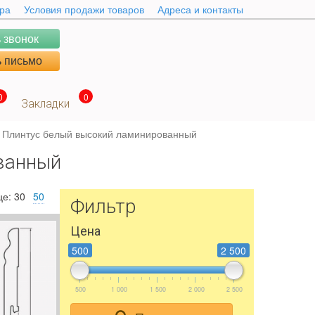
ара
Условия продажи товаров
Адреса и контакты
 звонок
 письмо
0
0
Закладки
Плинтус белый высокий ламинированный
ванный
це:
30
50
Фильтр
Цена
500
2 500
500
1 000
1 500
2 000
2 500