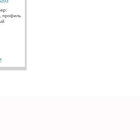
6203
мер:
, профиль
ый
и