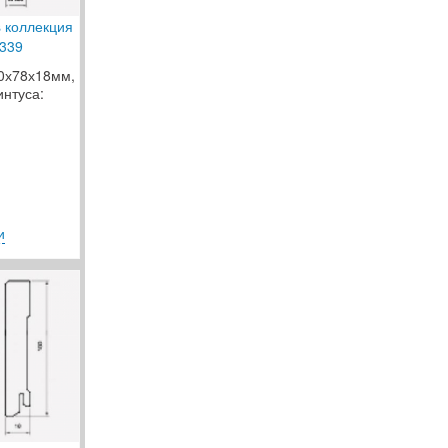
s коллекция
339
00х78х18мм,
интуса:
и