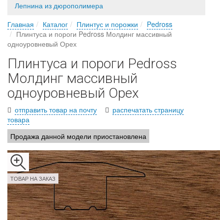
Лепнина из дюрополимера
Главная
Каталог
Плинтус и порожки
Pedross
Плинтуса и пороги Pedross Молдинг массивный
одноуровневый Орех
Плинтуса и пороги Pedross
Молдинг массивный
одноуровневый Орех
отправить товар на почту
распечатать страницу
товара
Продажа данной модели приостановлена
ТОВАР НА ЗАКАЗ