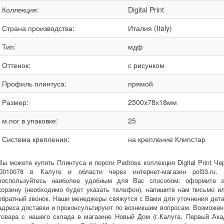
Коллекция:
Digital Print
Страна производства:
Италия (Italy)
Тип:
мдф
Оттенок:
с рисунком
Профиль плинтуса:
прямой
Размер:
2500х78х18мм
м.пог в упаковке:
25
Система крепления:
на крепление Клипстар
Вы можете купить Плинтуса и пороги Pedross коллекция Digital Print Чер
D010078 в Калуге и области через интернет-магазин pol33.ru.
воспользуйтесь наиболее удобным для Вас способом: оформите з
корзину (необходимо будет указать телефон), напишите нам письмо и
обратный звонок. Наши менеджеры свяжутся с Вами для уточнения дета
адреса доставки и проконсультируют по возникшим вопросам. Возможе
товара с нашего склада в магазине Новый Дом (г.Калуга, Первый Ак