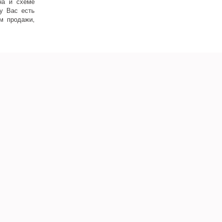
на и схеме
у Вас есть
ям продажи,