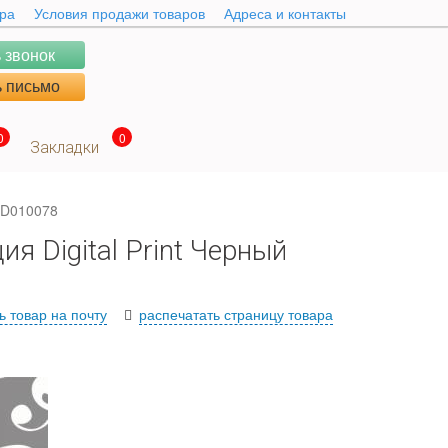
ара
Условия продажи товаров
Адреса и контакты
 звонок
 письмо
0
0
Закладки
l D010078
я Digital Print Черный
ь товар на почту
распечатать страницу товара