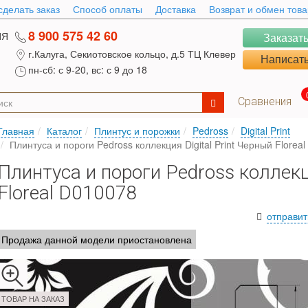
сделать заказ
Способ оплаты
Доставка
Возврат и обмен тов
8 900 575 42 60
ИЯ
Заказать
г.Калуга, Секиотовское кольцо, д.5 ТЦ Клевер
Написать
пн-сб: с 9-20, вс: с 9 до 18
Сравнения
Главная
Каталог
Плинтус и порожки
Pedross
Digital Print
Плинтуса и пороги Pedross коллекция Digital Print Черный Florea
Плинтуса и пороги Pedross коллекци
Floreal D010078
отправит
Продажа данной модели приостановлена
ТОВАР НА ЗАКАЗ