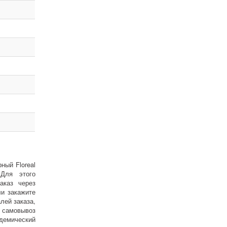
ный Floreal
 Для этого
аказ через
ли закажите
лей заказа,
н самовывоз
адемический