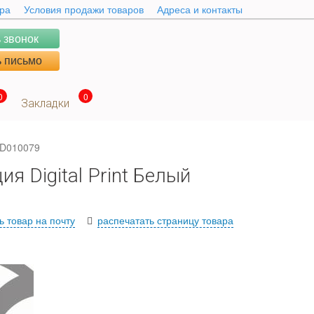
ара
Условия продажи товаров
Адреса и контакты
 звонок
 письмо
0
0
Закладки
y D010079
я Digital Print Белый
ь товар на почту
распечатать страницу товара