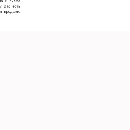
на и схеме
у Вас есть
ям продажи,