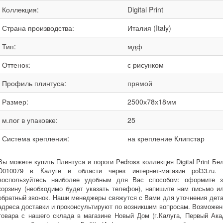
Коллекция:
Digital Print
Страна производства:
Италия (Italy)
Тип:
мдф
Оттенок:
с рисунком
Профиль плинтуса:
прямой
Размер:
2500х78х18мм
м.пог в упаковке:
25
Система крепления:
на крепление Клипстар
Вы можете купить Плинтуса и пороги Pedross коллекция Digital Print Бе
D010079 в Калуге и области через интернет-магазин pol33.ru.
воспользуйтесь наиболее удобным для Вас способом: оформите з
корзину (необходимо будет указать телефон), напишите нам письмо и
обратный звонок. Наши менеджеры свяжутся с Вами для уточнения дета
адреса доставки и проконсультируют по возникшим вопросам. Возможе
товара с нашего склада в магазине Новый Дом (г.Калуга, Первый Ак