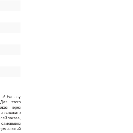
лый Fantasy
 Для этого
аказ через
ли закажите
лей заказа,
н самовывоз
адемический