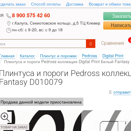
сделать заказ
Способ оплаты
Доставка
Возврат и обмен тов
8 900 575 42 60
ИЯ
Заказать
г.Калуга, Секиотовское кольцо, д.5 ТЦ Клевер
Написать
пн-сб: с 9-20, вс: с 9 до 18
Сравнения
Главная
Каталог
Плинтус и порожки
Pedross
Digital Print
Плинтуса и пороги Pedross коллекция Digital Print Белый Fantas
Плинтуса и пороги Pedross коллекци
Fantasy D010079
отправит
Продажа данной модели приостановлена
ТОВАР НА ЗАКАЗ