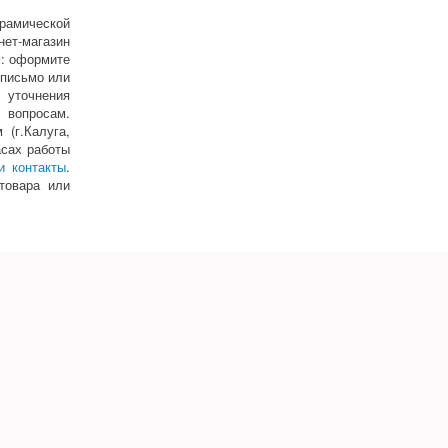
рамической
нет-магазин
м: оформите
 письмо или
 уточнения
 вопросам.
(г.Калуга,
асах работы
и контакты
.
товара или