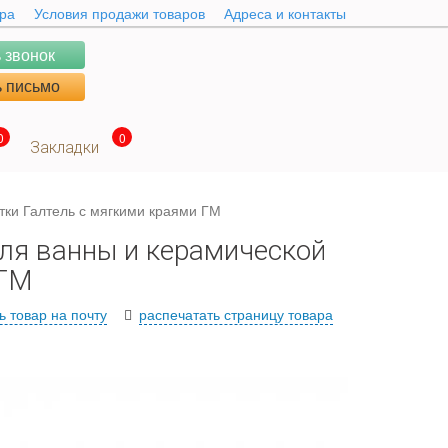
ара
Условия продажи товаров
Адреса и контакты
 звонок
 письмо
0
0
Закладки
тки Галтель с мягкими краями ГМ
для ванны и керамической
 ГМ
ь товар на почту
распечатать страницу товара