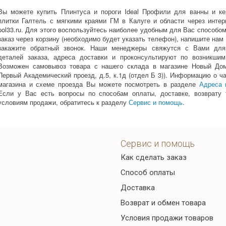
Вы можете купить Плинтуса и пороги Ideal Профили для ванны и ке
плитки Галтель с мягкими краями ГМ в Калуге и области через интер
pol33.ru. Для этого воспользуйтесь наиболее удобным для Вас способо
заказ через корзину (необходимо будет указать телефон), напишите нам
закажите обратный звонок. Наши менеджеры свяжутся с Вами для
деталей заказа, адреса доставки и проконсультируют по возникшим
Возможен самовывоз товара с нашего склада в магазине Новый Дом 
Первый Академический проезд, д.5, к.1д (отдел Б 3)). Информацию о ч
магазина и схеме проезда Вы можете посмотреть в разделе
Адреса 
Если у Вас есть вопросы по способам оплаты, доставке, возврату 
условиям продажи, обратитесь к разделу
Сервис и помощь
.
Сервис и помощь
Как сделать заказ
Способ оплаты
Доставка
Возврат и обмен товара
Условия продажи товаров