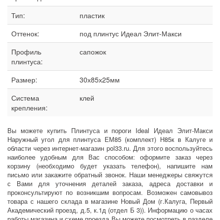
Тип:
пластик
Оттенок:
под плинтус Идеал Элит-Макси
Профиль
сапожок
плинтуса:
Размер:
30х85х25мм
Система
клей
крепления:
Вы можете купить Плинтуса и пороги Ideal Идеал Элит-Макси
Наружный угол для плинтуса ЕМ85 (комплект) Н85к в Калуге и
области через интернет-магазин pol33.ru. Для этого воспользуйтесь
наиболее удобным для Вас способом: оформите заказ через
корзину (необходимо будет указать телефон), напишите нам
письмо или закажите обратный звонок. Наши менеджеры свяжутся
с Вами для уточнения деталей заказа, адреса доставки и
проконсультируют по возникшим вопросам. Возможен самовывоз
товара с нашего склада в магазине Новый Дом (г.Калуга, Первый
Академический проезд, д.5, к.1д (отдел Б 3)). Информацию о часах
работы магазина и схеме проезда Вы можете посмотреть в разделе