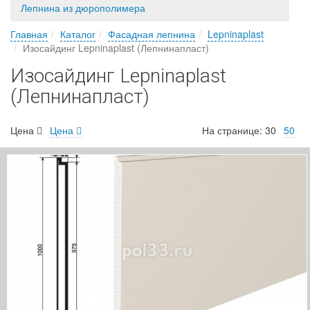
Лепнина из дюрополимера
Главная
Каталог
Фасадная лепнина
Lepninaplast
Изосайдинг Lepninaplast (Лепнинапласт)
Изосайдинг Lepninaplast
(Лепнинапласт)
Цена
Цена
На странице:
30
50