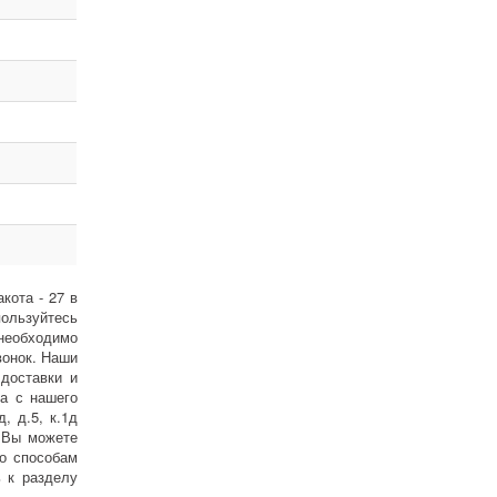
кота - 27 в
ользуйтесь
(необходимо
вонок. Наши
доставки и
а с нашего
, д.5, к.1д
 Вы можете
по способам
ь к разделу