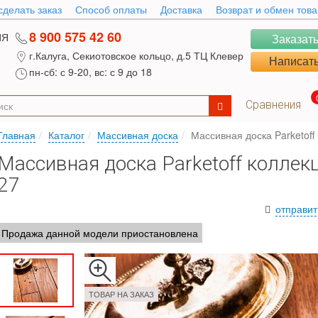
сделать заказ
Способ оплаты
Доставка
Возврат и обмен тов
8 900 575 42 60
ИЯ
Заказать
г.Калуга, Секиотовское кольцо, д.5 ТЦ Клевер
Написать
пн-сб: с 9-20, вс: с 9 до 18
Сравнения
Главная
Каталог
Массивная доска
Массивная доска Parketoff 
Массивная доска Parketoff коллекц
27
отправит
Продажа данной модели приостановлена
ТОВАР НА ЗАКАЗ