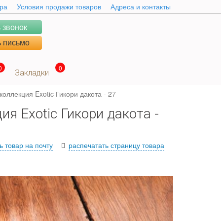
ара
Условия продажи товаров
Адреса и контакты
 звонок
 письмо
0
0
Закладки
коллекция Exotic Гикори дакота - 27
ия Exotic Гикори дакота -
ь товар на почту
распечатать страницу товара