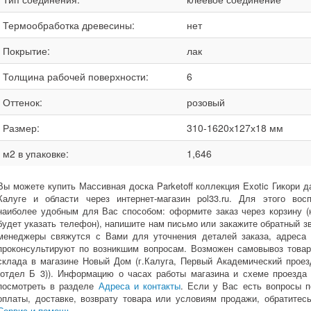
Термообработка древесины:
нет
Покрытие:
лак
Толщина рабочей поверхности:
6
Оттенок:
розовый
Размер:
310-1620х127х18 мм
м2 в упаковке:
1,646
Вы можете купить Массивная доска Parketoff коллекция Exotic Гикори да
Калуге и области через интернет-магазин pol33.ru. Для этого восп
наиболее удобным для Вас способом: оформите заказ через корзину 
будет указать телефон), напишите нам письмо или закажите обратный з
менеджеры свяжутся с Вами для уточнения деталей заказа, адреса 
проконсультируют по возникшим вопросам. Возможен самовывоз товар
склада в магазине Новый Дом (г.Калуга, Первый Академический проезд
(отдел Б 3)). Информацию о часах работы магазина и схеме проезда
посмотреть в разделе
Адреса и контакты
. Если у Вас есть вопросы 
оплаты, доставке, возврату товара или условиям продажи, обратитес
Сервис и помощь
.