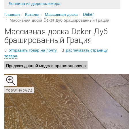
Лепнина из дюрополимера
Главная
Каталог
Массивная доска
Deker
Массивная доска Deker Дуб брашированный Грация
Массивная доска Deker Дуб
брашированный Грация
отправить товар на почту
распечатать страницу
товара
Продажа данной модели приостановлена
ТОВАР НА ЗАКАЗ