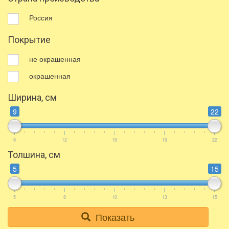
Россия
Покрытие
не окрашенная
окрашенная
Ширина, см
9
22
9
12
16
19
22
Толшина, см
5
15
5
8
10
13
15
Показать